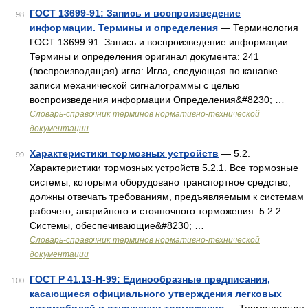
ГОСТ 13699-91: Запись и воспроизведение
98
информации. Термины и определения
— Терминология
ГОСТ 13699 91: Запись и воспроизведение информации.
Термины и определения оригинал документа: 241
(воспроизводящая) игла: Игла, следующая по канавке
записи механической сигналограммы с целью
воспроизведения информации Определения&#8230; …
Словарь-справочник терминов нормативно-технической
документации
Характеристики тормозных устройств
— 5.2.
99
Характеристики тормозных устройств 5.2.1. Все тормозные
системы, которыми оборудовано транспортное средство,
должны отвечать требованиям, предъявляемым к системам
рабочего, аварийного и стояночного торможения. 5.2.2.
Системы, обеспечивающие&#8230; …
Словарь-справочник терминов нормативно-технической
документации
ГОСТ Р 41.13-H-99: Единообразные предписания,
100
касающиеся официального утверждения легковых