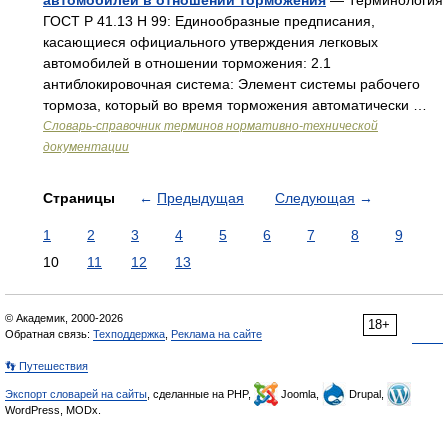
автомобилей в отношении торможения
— Терминология
ГОСТ Р 41.13 H 99: Единообразные предписания,
касающиеся официального утверждения легковых
автомобилей в отношении торможения: 2.1
антиблокировочная система: Элемент системы рабочего
тормоза, который во время торможения автоматически …
Словарь-справочник терминов нормативно-технической
документации
Страницы
←
Предыдущая
Следующая
→
1
2
3
4
5
6
7
8
9
10
11
12
13
© Академик, 2000-2026
18+
Обратная связь:
Техподдержка
,
Реклама на сайте
👣 Путешествия
Экспорт словарей на сайты
, сделанные на PHP,
Joomla,
Drupal,
WordPress, MODx.