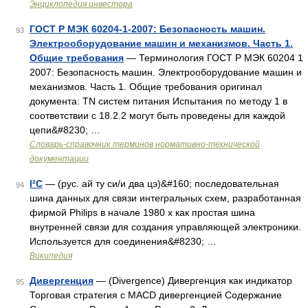
Энциклопедия инвестора
ГОСТ Р МЭК 60204-1-2007: Безопасность машин.
93
Электрооборудование машин и механизмов. Часть 1.
Общие требования
— Терминология ГОСТ Р МЭК 60204 1
2007: Безопасность машин. Электрооборудование машин и
механизмов. Часть 1. Общие требования оригинал
документа: TN систем питания Испытания по методу 1 в
соответствии с 18.2.2 могут быть проведены для каждой
цепи&#8230; …
Словарь-справочник терминов нормативно-технической
документации
I²C
— (рус. ай ту си/и два цэ)&#160; последовательная
94
шина данных для связи интегральных схем, разработанная
фирмой Philips в начале 1980 х как простая шина
внутренней связи для создания управляющей электроники.
Используется для соединения&#8230; …
Википедия
Дивергенция
— (Divergence) Дивергенция как индикатор
95
Торговая стратегия с MACD дивергенцией Содержание