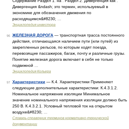
Содержание Раздел 1. на . Раздел 2. Дивергенция как .
Дивергенция &ndash; это термин, используемый в
экономике для обозначения движения по
расходящимся&#8230; …
Энциклопедия инвестора
ЖЕЛЕЗНАЯ ДОРОГА
— транспортная трасса постоянного
96
действия, отличающаяся наличием пути (или путей) из
закрепленных рельсов, по которым ходят поезда,
перевозящие пассажиров, багаж, почту и различные грузы.
Понятие железная дорога включает в себя не только
подвижной …
Энциклопедия Кольера
Характеристики
— К.4. Характеристики Применяют
97
следующие дополнительные характеристики: К.4.3.1.2.
Номинальное напряжение изоляции Минимальное
значение номинального напряжения изоляции должно быть
250 В. К.4.3.2.1. Условный тепловой ток на открытом
воздухе&#8230; …
Словарь-справочник терминов нормативно-технической
документации